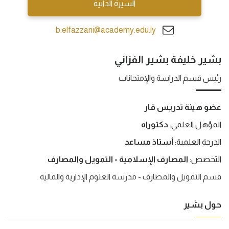
السيرة الذاتية
b.elfazzani@academy.edu.ly
بشير خليفة بشير الفزاني
رئيس قسم الدراسة والإمتحانات
عضو هيئة تدريس قار
المؤهل العلمي:
دكتوراه
الدرجة العلمية:
أستاذ مساعد
التخصص:
المصارف الإسلامية - التمويل والمصارف
قسم التمويل والمصارف - مدرسة العلوم الإدارية والمالية
حول بشير