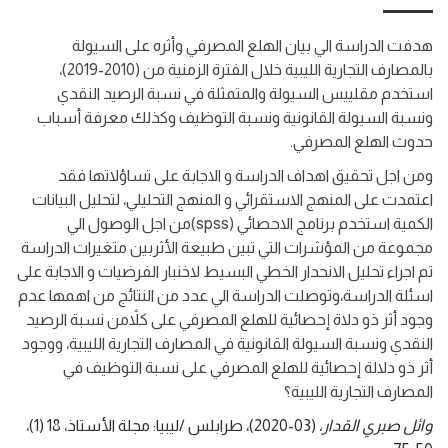
هدفت الدراسة الي بيان الهلع المصرفي وأثره على السيولة
بالمصارف التجارية الليبية خلال الفترة الزمنية من (2010-2019)،
استخدم مقلييس السيولة والمتمثلة في نسبة الرصيد النقدي
ونسبة السيولة القانونية ونسبة التوظيف وكذلك معرفة أسباب
حدوث الهلع المصرفي.
ومن اجل تحقيق اهداف الدراسة و الاجابة على تساؤلاتها فقد
اعتمدت على المنهج الاستقرائي و المنهج التحليلي، لتحليل البيانات
الكمية استخدم برنامج الاحصائي (spss)من اجل الوصول الي
مجموعة من المؤشرات التي تبين طبيعة الأثربين متغيرات الدراسة
تم اجراء تحليل الانحدار الخطي البسيط لاخنبار الفرضيات و الاجابة على
اسئلة الدراسة،وتوصلت الدراسة الي عدد من النتائج من اهمها عدم
وجود أثر ذو دلاة إحصائية للهلع المصرفي على كلاًمن نسبة الرصيد
النقدي ونسبة السيولة القانونية في المصارف التجارية الليبية، ووجود
أثر ذو دلالة إحصائية للهلع المصرفي على نسبة التوظيف في
المصارف التجارية الليبية؟
وائل صبري القدار،
(03-2020)،
طرابلس /ليبيا: مجلة الأستاذ،
18
(1)،