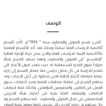
الوصف
أنشئ قسم التمويل والمصارف سنة " 1994 "م، كأحد أقسام
أكاديمية الدراسات العليا سابقاً، وبذلك يُعد أحد الأقسام العلمية
بالأكاديمية الليبية للدراسات العليا والذي يمنح درجة الإجازة العالية
“الماجستير “في التمويل والمصارف، وبهذا يشهد القسم إقبالاً
متزايداً يفوق القدرة الاستيعابية له، حيث يتعذر قبول الأعداد التي
تتقدم للدراسة في كل فصل دراسي مما يضطر القسم إلى إجراء
عملية مفاضلة لأختيار الطلبة الذين تحصلوا على أعلى الدرجات. وقد
ساهم القسم في مقابلة متطلبات التنمية وسد أحتياجات سوق
العمل من الماليين والمصرفيين المؤهلين، وكذلك تلبية احتياجات
الجامعات والمعاهد العليا بليبيا من أعضاء هيأه التدريس
المتخصصين في مجال التمويل والمصارف. كما ساهم القسم ولا
يزال يساهم في برامج التدريب التي يشرف عليها معهد تنمية الموارد